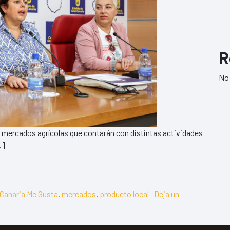
R
No 
os mercados agrícolas que contarán con distintas actividades
…]
 los Mercados’ promocionará el producto local de Gran Cana
 Canaria Me Gusta
,
mercados
,
producto local
Deja un
os’ promocionará el producto local de Gran Canaria