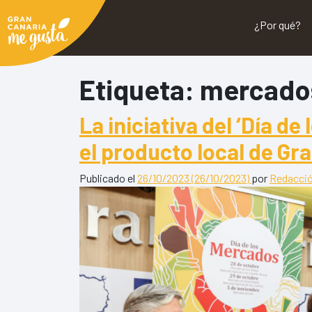
¿Por qué?
Etiqueta:
mercado
La iniciativa del ‘Día 
el producto local de Gr
Publicado el
26/10/2023
(26/10/2023)
por
Redacci