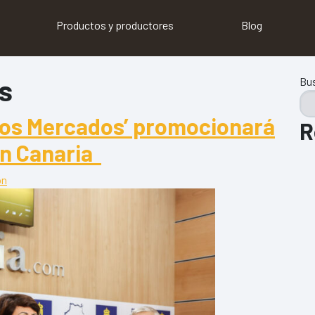
Productos y productores
Blog
s
Bu
de los Mercados’ promocionará
R
an Canaria
ón