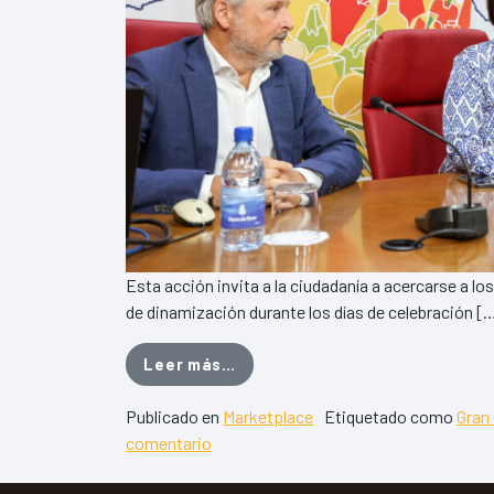
Esta acción invita a la ciudadanía a acercarse a l
de dinamización durante los días de celebración [
from La iniciativa del ‘Día de
Leer más…
Publicado en
Marketplace
Etiquetado como
Gran
en La iniciativa del ‘Día de los Mercad
comentario