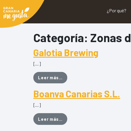
¿Por qué?
Categoría:
Zonas d
Galotia Brewing
[…]
from Galotia Brewing
Leer más…
Boanva Canarias S.L.
[…]
from Boanva Canarias S.L.
Leer más…