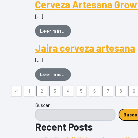
Cerveza Artesana Growl
[…]
from Cerveza Artesana Growls 
Leer más…
Jaira cerveza artesana
[…]
from Jaira cerveza artesana
Leer más…
<
1
2
3
4
5
6
7
8
9
Buscar
Busca
Recent Posts