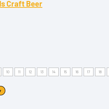
s Craft Beer
Craft Beer
10
11
12
13
14
15
16
17
18
r