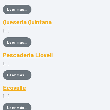
from Vinos Eidan de Bodega Ventura
Leer más…
Quesería Quintana
[…]
from Quesería Quintana
Leer más…
Pescadería Llovell
[…]
from Pescadería Llovell
Leer más…
Ecovalle
[…]
from Ecovalle
Leer más…