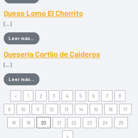
Queso Lomo El Chorrito
[…]
from Queso Lomo El Chorrito
Leer más…
Quesería Cortijo de Caideros
[…]
from Quesería Cortijo de Caideros
Leer más…
<
1
2
3
4
5
6
7
8
9
10
11
12
13
14
15
16
17
18
19
20
21
22
23
24
25
>