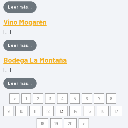
from La Zanahoria Bioglobal
Leer más…
Vino Mogarén
[…]
from Vino Mogarén
Leer más…
Bodega La Montaña
[…]
from Bodega La Montaña
Leer más…
<
1
2
3
4
5
6
7
8
9
10
11
12
13
14
15
16
17
18
19
20
>