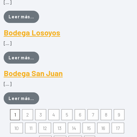
[…]
from Manuel Lorenzo floristas
Leer más…
Bodega Losoyos
[…]
from Bodega Losoyos
Leer más…
Bodega San Juan
[…]
from Bodega San Juan
Leer más…
1
2
3
4
5
6
7
8
9
10
11
12
13
14
15
16
17