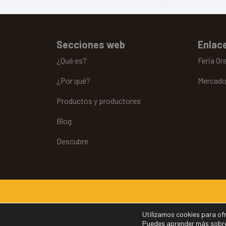
Secciones web
Enlace
¿Qué es?
Feria Gr
¿Por qué?
Mercado
Productos y productores
Blog
Descubre
Aviso legal
Política de cookies
Política de privacidad
Utilizamos cookies para ofr
Puedes aprender más sobre 