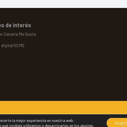
s de interés
an Canaria Me Gusta
 digital GCMG
© Cabildo de Gran Canaria | 2022
ecerte la mejor experiencia en nuestra web.
Acept
qué cookies utilizamos o desactivarlas en los
ajustes
.