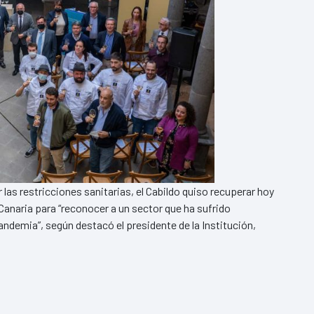
as restricciones sanitarias, el Cabildo quiso recuperar hoy
Canaria para “reconocer a un sector que ha sufrido
ndemia”, según destacó el presidente de la Institución,
 13 restaurantes incluidos en la Guía Michelin 2022 por su a
 El Cabildo homenajea a los 13 restaurantes incluidos en la Guía Miche