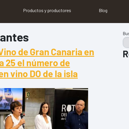
Productos y productores
Blog
rantes
Bu
 Vino de Gran Canaria en
R
a 25 el número de
n vino DO de la isla