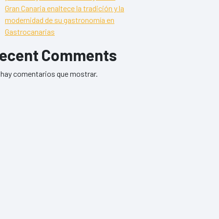
Gran Canaria enaltece la tradición y la
modernidad de su gastronomía en
Gastrocanarias
ecent Comments
hay comentarios que mostrar.
o de restaurantes que ofrecen vino DO de la isla
 5 a 25 el número de restaurantes que ofrecen vino DO de la isla