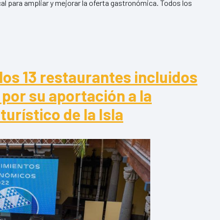
cal para ampliar y mejorar la oferta gastronómica. Todos los
Me Gusta acerca el producto local a los restaurantes de la
 El programa Gran Canaria Me Gusta acerca el producto local a los res
los 13 restaurantes incluidos
 por su aportación a la
urístico de la Isla