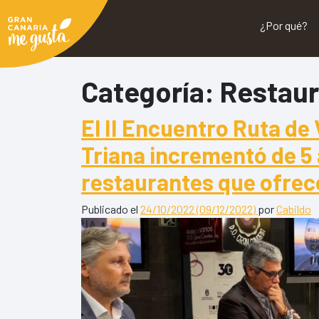
¿Por qué?
Categoría:
Restau
El II Encuentro Ruta de
Triana incrementó de 5 
restaurantes que ofrece
Publicado el
24/10/2022
(09/12/2022)
por
Cabildo