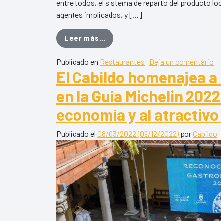
entre todos, el sistema de reparto del producto lo
agentes implicados, y […]
from El programa Gran Canaria 
Leer más…
en
Publicado en
Restaurantes
Deja un comentario
El Cabildo homenajea a 
en la Guía Michelin 2022
economía y al atractivo t
Publicado el
08/03/2022
(09/12/2022)
por
Cabildo