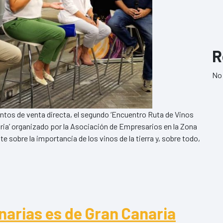
R
No 
untos de venta directa, el segundo ‘Encuentro Ruta de Vinos
ria’ organizado por la Asociación de Empresarios en la Zona
te sobre la importancia de los vinos de la tierra y, sobre todo,
ino de Gran Canaria en Triana incrementó de 5 a 25 el númer
 El II Encuentro Ruta de Vino de Gran Canaria en Triana incrementó de
narias es de Gran Canaria