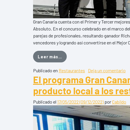
Gran Canaria cuenta con el Primer y Tercer mejor
Absoluto. En el concurso celebrado en el marco de
parejas de profesionales, resultando ganador Richa
vencedores y logrando así convertirse en el Mejor
from El Mejor Cocinero de Cana
Leer más…
en
Publicado en
Restaurantes
Deja un comentario
El programa Gran Canar
producto local a los res
Publicado el
17/05/2022
(09/12/2022)
por
Cabildo