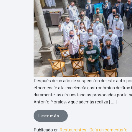
Después de un año de suspensión de este acto por l
el homenaje a la excelencia gastronómica de Gran 
duramente las circunstancias provocadas por la pa
Antonio Morales, y que además realiza […]
from El Cabildo homenajea a los
Leer más…
en
Publicado en
Restaurantes
Deja un comentario