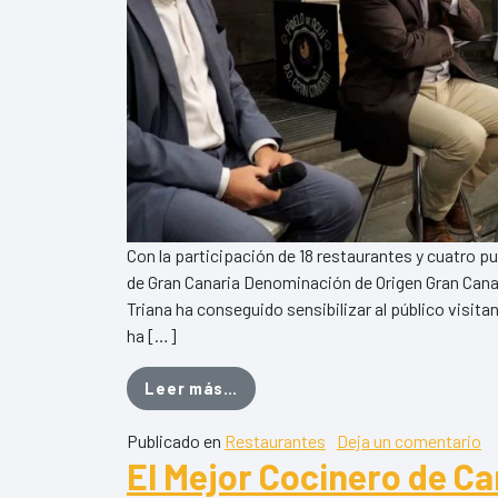
Con la participación de 18 restaurantes y cuatro p
de Gran Canaria Denominación de Origen Gran Cana
Triana ha conseguido sensibilizar al público visitan
ha […]
from El II Encuentro Ruta de V
Leer más…
en
Publicado en
Restaurantes
Deja un comentario
El Mejor Cocinero de Ca