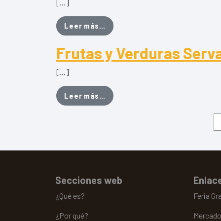
[…]
from VerdeAna
Leer más…
Frutas y Verduras Serv
[…]
from Frutas y Verduras Servan
Leer más…
Secciones web
Enlace
¿Qué es?
Feria Gr
¿Por qué?
Mercado