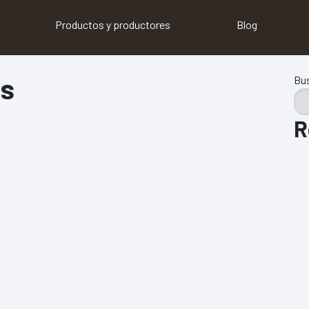
Productos y productores
Blog
as
Bu
R