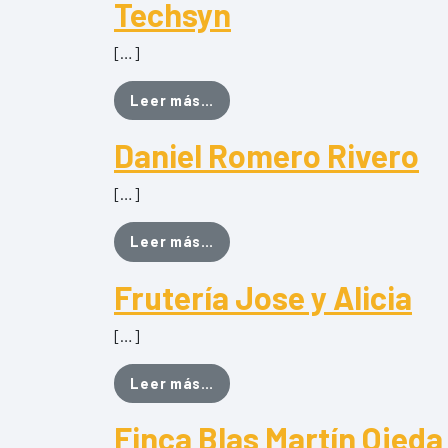
Techsyn
[…]
from Techsyn
Leer más…
Daniel Romero Rivero
[…]
from Daniel Romero Rivero
Leer más…
Frutería Jose y Alicia
[…]
from Frutería Jose y Alicia
Leer más…
Finca Blas Martín Ojeda