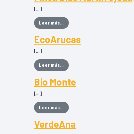
[…]
from Finca Blas Martín Ojeda
Leer más…
EcoArucas
[…]
from EcoArucas
Leer más…
Bio Monte
[…]
from Bio Monte
Leer más…
VerdeAna