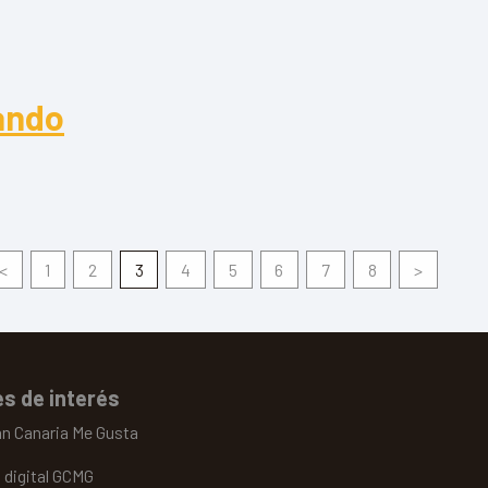
ando
do
<
1
2
3
4
5
6
7
8
>
s de interés
an Canaria Me Gusta
 digital GCMG