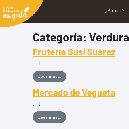
¿Por qué?
Categoría:
Verdur
Frutería Susi Suárez
[…]
from Frutería Susi Suárez
Leer más…
Mercado de Vegueta
[…]
from Mercado de Vegueta
Leer más…