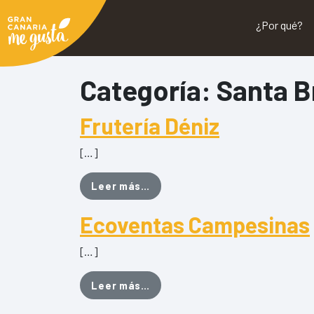
¿Por qué?
Categoría:
Santa B
Frutería Déniz
[…]
from Frutería Déniz
Leer más…
Ecoventas Campesinas
[…]
from Ecoventas Campesinas
Leer más…