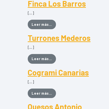
Finca Los Barros
[…]
from Finca Los Barros
Leer más…
Turrones Mederos
[…]
from Turrones Mederos
Leer más…
Cogrami Canarias
[…]
from Cogrami Canarias
Leer más…
Quesos Antonio