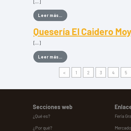
[…]
from Vino Mogarén
Leer más…
Quesería El Caidero Mo
[…]
from Quesería El Caidero Moya
Leer más…
<
1
2
3
4
5
Secciones web
Enlace
¿Qué es?
Feria Gr
¿Por qué?
Mercado