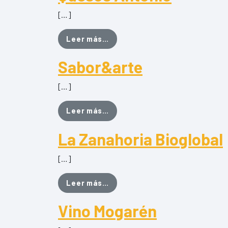
[…]
from Quesos Antonio
Leer más…
Sabor&arte
[…]
from Sabor&arte
Leer más…
La Zanahoria Bioglobal
[…]
from La Zanahoria Bioglobal
Leer más…
Vino Mogarén