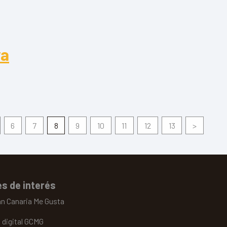
ya
6
7
8
9
10
11
12
13
>
s de interés
an Canaria Me Gusta
 digital GCMG