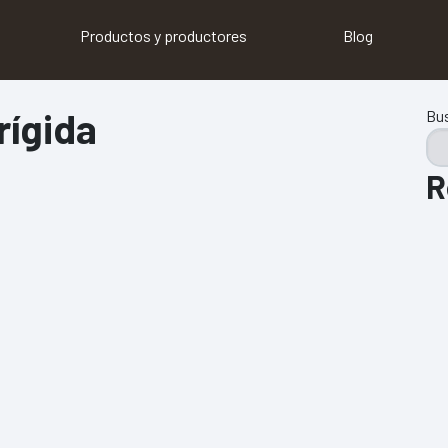
Productos y productores
Blog
rígida
Bu
R