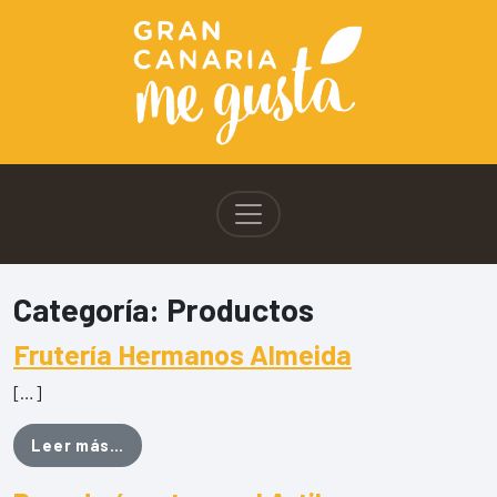
Categoría:
Productos
Frutería Hermanos Almeida
[…]
from Frutería Hermanos Almeida
Leer más…