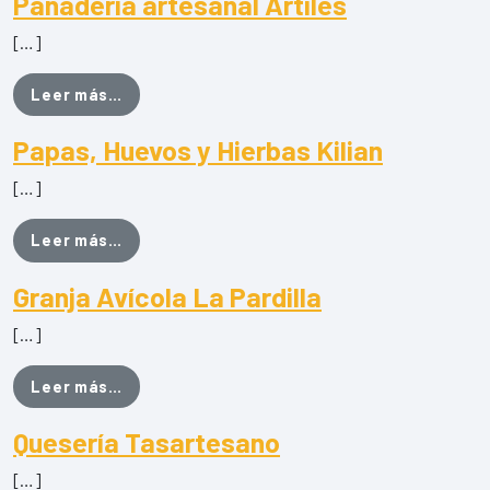
Panadería artesanal Artiles
[…]
from Panadería artesanal Artiles
Leer más…
Papas, Huevos y Hierbas Kilian
[…]
from Papas, Huevos y Hierbas Kilian
Leer más…
Granja Avícola La Pardilla
[…]
from Granja Avícola La Pardilla
Leer más…
Quesería Tasartesano
[…]