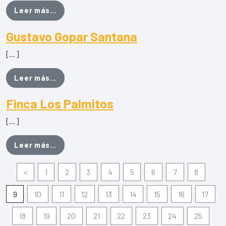
from Pescadería Hermanos Montesdeoca M
Leer más…
Gustavo Gopar Santana
[…]
from Gustavo Gopar Santana
Leer más…
Finca Los Palmitos
[…]
from Finca Los Palmitos
Leer más…
<
1
2
3
4
5
6
7
8
9
10
11
12
13
14
15
16
17
18
19
20
21
22
23
24
25