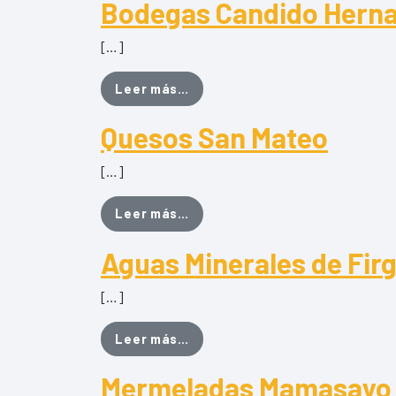
Bodegas Candido Herna
[…]
from Bodegas Candido Hernan
Leer más…
Quesos San Mateo
[…]
from Quesos San Mateo
Leer más…
Aguas Minerales de Firg
[…]
from Aguas Minerales de Firga
Leer más…
Mermeladas Mamasayo