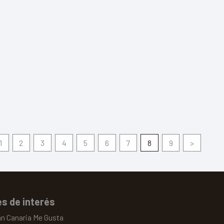
Finca Burro Safari las Tirajanas
1
2
3
4
5
6
7
8
9
>
s de interés
an Canaria Me Gusta