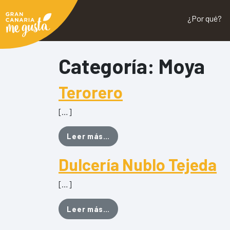
¿Por qué?
Categoría:
Moya
Terorero
[…]
from Terorero
Leer más…
Dulcería Nublo Tejeda
[…]
from Dulcería Nublo Tejeda
Leer más…