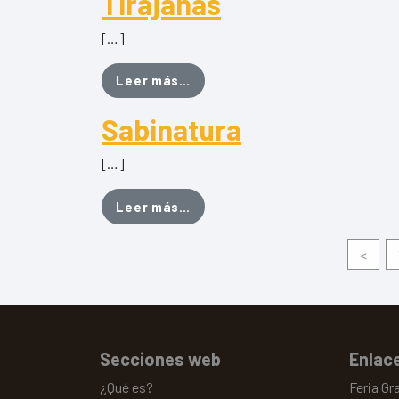
Tirajanas
[…]
from Aceite Oliva Virgen Extra 
Leer más…
Sabinatura
[…]
from Sabinatura
Leer más…
<
Secciones web
Enlace
¿Qué es?
Feria Gr