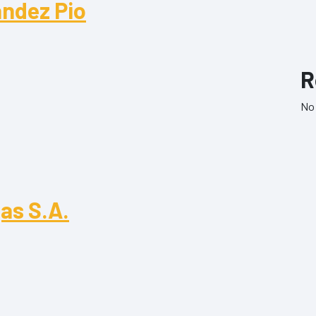
ndez Pio
dez Pio
R
No 
as S.A.
s S.A.