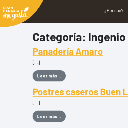
¿Por qué?
Categoría:
Ingenio
Panadería Amaro
[…]
from Panadería Amaro
Leer más…
Postres caseros Buen 
[…]
from Postres caseros Buen Lu
Leer más…