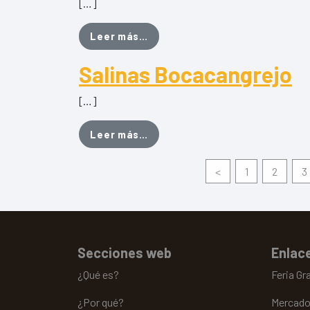
[…]
from Quesería La Gloria
Leer más…
Salinas Bocacangrejo
[…]
from Salinas Bocacangrejo
Leer más…
<
1
2
3
Secciones web
Enlace
¿Qué es?
Feria Gr
¿Por qué?
Mercado