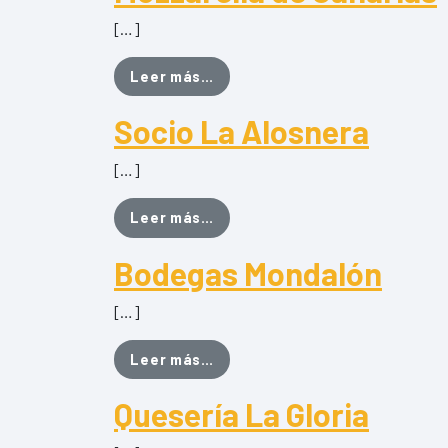
[…]
from Mozzarella de Canarias
Leer más…
Socio La Alosnera
[…]
from Socio La Alosnera
Leer más…
Bodegas Mondalón
[…]
from Bodegas Mondalón
Leer más…
Quesería La Gloria