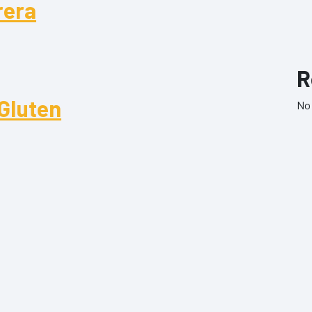
rera
ra
R
 Gluten
No 
luten