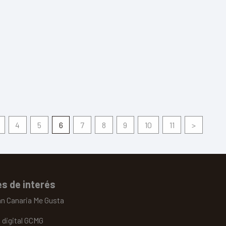
4
5
6
7
8
9
10
11
>
s de interés
an Canaria Me Gusta
 digital GCMG