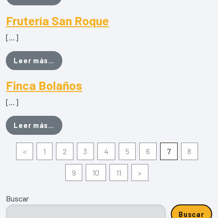
Frutería San Roque
[…]
from Frutería San Roque
Leer más…
Finca Bolaños
[…]
from Finca Bolaños
Leer más…
<
1
2
3
4
5
6
7
8
9
10
11
>
Buscar
Buscar