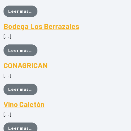
from Quesería El Caidero Moya
Leer más…
Bodega Los Berrazales
[…]
from Bodega Los Berrazales
Leer más…
CONAGRICAN
[…]
from CONAGRICAN
Leer más…
Vino Caletón
[…]
from Vino Caletón
Leer más…