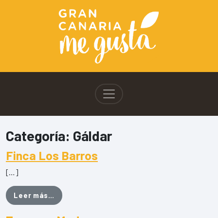
Categoría:
Gáldar
Finca Los Barros
[…]
from Finca Los Barros
Leer más…