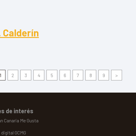
nte Palo
 Calderín
alderín
1
2
3
4
5
6
7
8
9
>
s de interés
an Canaria Me Gusta
 digital GCMG