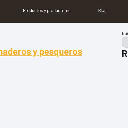
Productos y productores
Blog
Bu
naderos y pesqueros
R
aderos y pesqueros