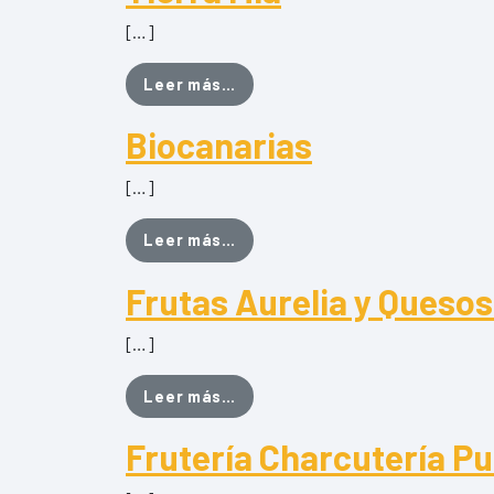
[…]
from Tierra Mia
Leer más…
Biocanarias
[…]
from Biocanarias
Leer más…
Frutas Aurelia y Queso
[…]
from Frutas Aurelia y Quesos 
Leer más…
Frutería Charcutería P