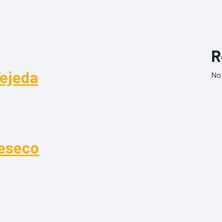
R
Tejeda
No 
jeda
leseco
eseco