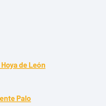
s Hoya de León
Hoya de León
uente Palo