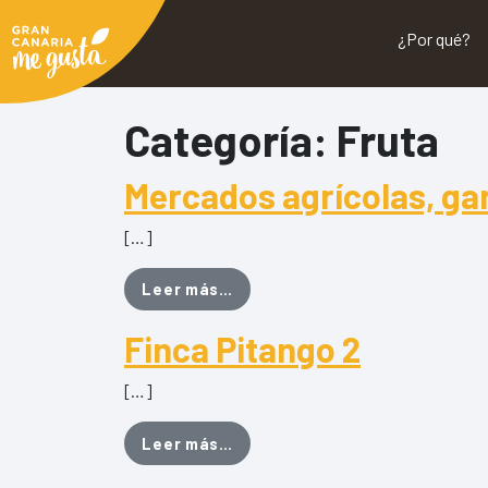
¿Por qué?
Categoría:
Fruta
Mercados agrícolas, ga
[…]
from Mercados agrícolas, gan
Leer más…
Finca Pitango 2
[…]
from Finca Pitango 2
Leer más…