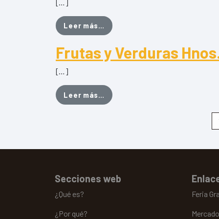
[…]
from Frutería Charcutería Pue
Leer más…
Frutas y Verduras Hnos.
[…]
from Frutas y Verduras Hnos. C
Leer más…
Secciones web
Enlace
¿Qué es?
Feria Gr
¿Por qué?
Mercado