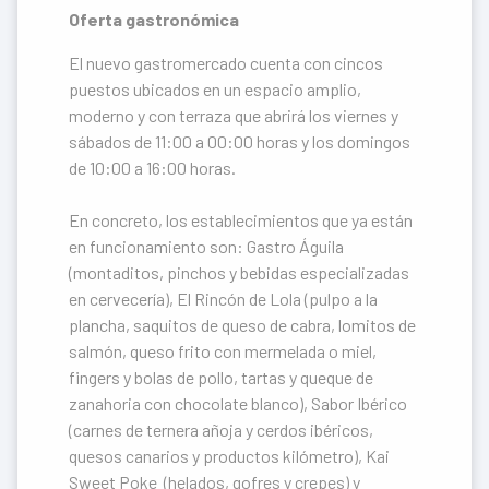
Oferta gastronómica
El nuevo gastromercado cuenta con cincos
puestos ubicados en un espacio amplio,
moderno y con terraza que abrirá los viernes y
sábados de 11:00 a 00:00 horas y los domingos
de 10:00 a 16:00 horas.
En concreto, los establecimientos que ya están
en funcionamiento son: Gastro Águila
(montaditos, pinchos y bebidas especializadas
en cervecería), El Rincón de Lola (pulpo a la
plancha, saquitos de queso de cabra, lomitos de
salmón, queso frito con mermelada o miel,
fingers y bolas de pollo, tartas y queque de
zanahoria con chocolate blanco), Sabor Ibérico
(carnes de ternera añoja y cerdos ibéricos,
quesos canarios y productos kilómetro), Kai
Sweet Poke (helados, gofres y crepes) y