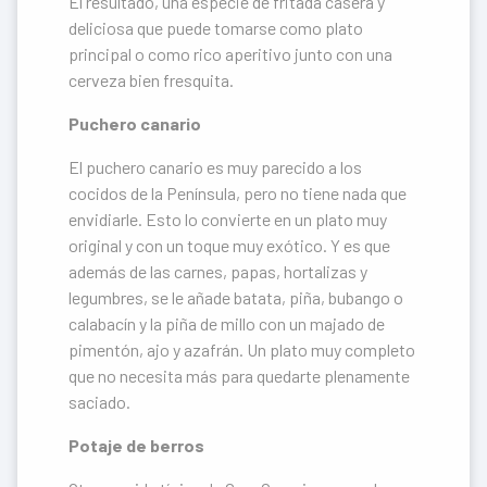
El resultado, una especie de fritada casera y
deliciosa que puede tomarse como plato
principal o como rico aperitivo junto con una
cerveza bien fresquita.
Puchero canario
El puchero canario es muy parecido a los
cocidos de la Península, pero no tiene nada que
envidiarle. Esto lo convierte en un plato muy
original y con un toque muy exótico. Y es que
además de las carnes, papas, hortalizas y
legumbres, se le añade batata, piña, bubango o
calabacín y la piña de millo con un majado de
pimentón, ajo y azafrán. Un plato muy completo
que no necesita más para quedarte plenamente
saciado.
Potaje de berros